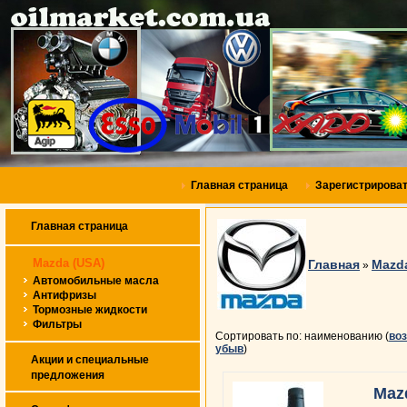
Главная страница
Зарегистрирова
Главная страница
Mazda (USA)
Главная
Mazd
»
Автомобильные масла
Антифризы
Тормозные жидкости
Фильтры
Сортировать по: наименованию (
во
убыв
)
Акции и специальные
предложения
Maz