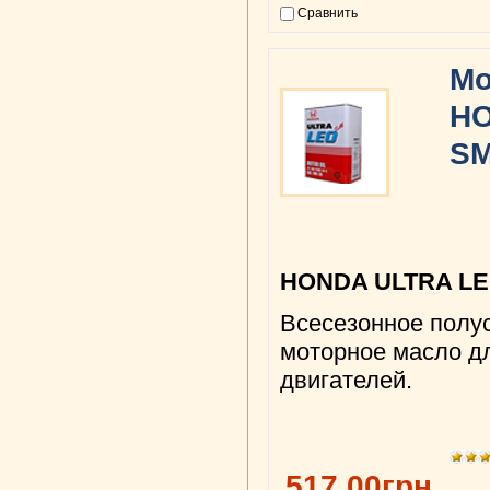
Сравнить
Мо
HO
SM
HONDA ULTRA L
Всесезонное полу
моторное масло д
двигателей.
517.00грн.