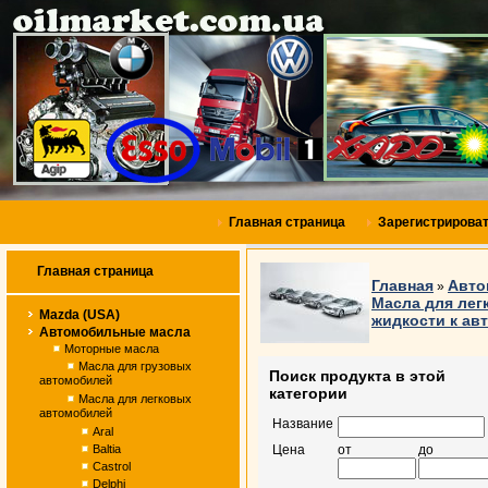
Главная страница
Зарегистрирова
Главная страница
Главная
Авто
»
Масла для ле
Mazda (USA)
жидкости к ав
Автомобильные масла
Моторные масла
Масла для грузовых
Поиск продукта в этой
автомобилей
категории
Масла для легковых
автомобилей
Название
Aral
Baltia
Цена
от
до
Castrol
Delphi