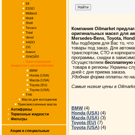
Elf
ESSO
Midland
Mobil
Shell
Texaco
Компания Oilmarket предла
Total
оригинальных масел для ав
Venol
Mersedes-Bens, Toyota, Honda
XADO
Мы подберем для Вас то, что
ZIC
товары под заказ. Для автом
Азмол
транспортом, СТО и корпора
ЛУКОЙЛ
программы, скидки в зависим
Оригинальные
Осуществляем
бесплатную д
жидкости к автомобилям
товара в регионы Украины слу
BMW
дней с дня приема заказа.
Honda (USA)
Удобная форма оплаты по на
Mazda (USA)
Toyota (EU)
Самые низкие цены в Oilmarke
Toyota (USA)
ТНК
Масла для мотоциклов
Трансмиссионные масла
BMW
(4)
Антифризы
Honda (USA)
(4)
Тормозные жидкости
Mazda (USA)
(3)
Фильтры
Toyota (EU)
(7)
Toyota (USA)
(4)
Акции и специальные