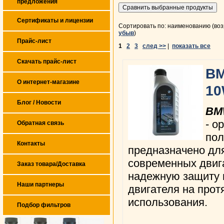
предложения
Сертификаты и лицензии
Сортировать по: наименованию (воз
убыв
)
Прайс-лист
1
2
3
след >>
|
показать все
Скачать прайс-лист
BM
О интернет-магазине
10
Блог / Новости
BMW
- о
Обратная связь
пол
Контакты
предназначено дл
современных двиг
Заказ товара/Доставка
надежную защиту 
Наши партнеры
двигателя на прот
использования.
Подбор фильтров